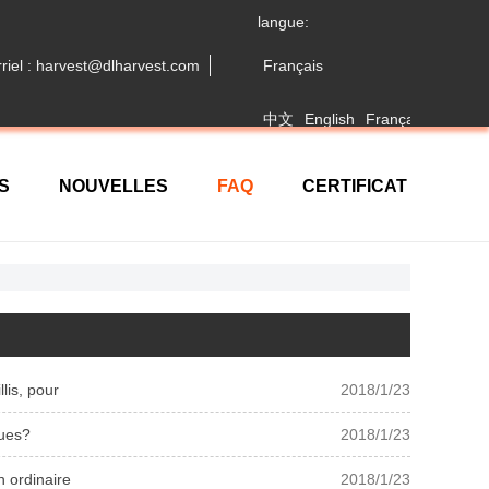
langue:
riel : harvest@dlharvest.com
Français
中文
English
Français
日本語
S
NOUVELLES
FAQ
CERTIFICAT
llis, pour
2018/1/23
ques?
2018/1/23
n ordinaire
2018/1/23