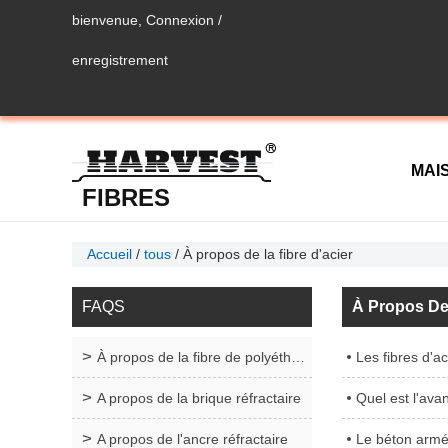
bienvenue,
Connexion
/
enregistrement
MAI
FIBRES
MÉTALLIQUES
Accueil
/
tous
/
À propos de la fibre d'acier
CON
FAQS
À Propos De 
À propos de la fibre de polyéthylène
Les fibres d'ac
A propos de la brique réfractaire
Quel est l'ava
A propos de l'ancre réfractaire
Le béton armé d