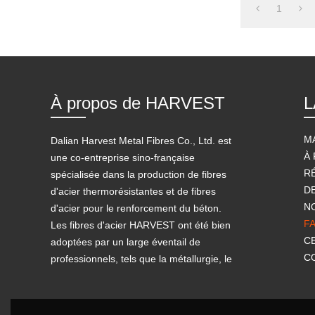
1
À propos de HARVEST
L
M
Dalian Harvest Metal Fibres Co., Ltd. est
À
une co-entreprise sino-française
R
spécialisée dans la production de fibres
D
d'acier thermorésistantes et de fibres
N
d'acier pour le renforcement du béton.
F
Les fibres d'acier HARVEST ont été bien
C
adoptées par un large éventail de
C
professionnels, tels que la métallurgie, le
ciment, la raffinerie de pétrole, la chimie,
la céramique, etc. Les fibres d'acier ont
été bien utilisées dans les projets de