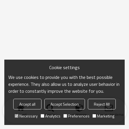
Cookie settings
We use cookies to provide you with the best possible
experience. They also allow us to analyze user behavior in
order to constantly improve the website for you.
Accept all
Accept Selection
Reject All
Accueil
chercher
catégorie
Envoyer une demand
Necessary
Analytics
Preferences
Marketing