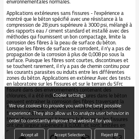
environnementales normales.
Applications extérieures sans fissures - l'expérience a
montré que le béton spécifié avec une résistance à la
compression de 28 jours supérieure à 3000 psi, mélangé à
des rapports eau / ciment standard et installé avec des
méthodes qui fournissent un bon compactage, limite la
corrosion des fibres à la peau de surface du béton.
Lorsque les fibres de surface se corrodent, il n'y a pas de
propagation de la corrosion à plus de 0,008 po sous la
surface. Puisque les fibres sont courtes, discontinues et
se touchent rarement, il n'y a pas de chemin continu pour
les courants parasites ou induits entre les différentes
zones du béton. Applications en extérieur Avec des tests
en laboratoire sur les fissures et sur le terrain du SFrc
fissuré dans des environnements contenant des
Cookie settings
chlorures, il a été indiqué que les fissures dans le béton
peuvent entraîner la corrosion des fibres traversant la
We use cookies to provide you with the best possible
fissure. Cependant, de petites fissures (largeurs de
experience. They also allow us to analyze user behavior in
fissures <0,008 ”) ne permettent pas la corrosion des
fibres d'acier passant à travers la fissure. si les fissures
order to constantly improve the website for you.
ont une largeur supérieure à 0,008 ”et sont limitées en
profondeur, les conséquences de cette corrosion
Accept all
Accept Selection
Reject All
localisée ne sont pas structurellement significatives.