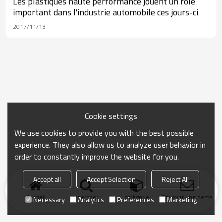
Les plastiques haute performance jouent un rôle
important dans l'industrie automobile ces jours-ci
2017/11/13
Cookie settings
We use cookies to provide you with the best possible
experience. They also allow us to analyze user behavior in
order to constantly improve the website for you.
Accept all
Accept Selection
Reject All
Accueil
chercher
catégorie
Envoyer une demand
Necessary
Analytics
Preferences
Marketing