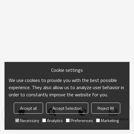
Cookie settings
We use cookies to provide you with the best possible
experience. They also allow us to analyze user behavior in
order to constantly improve the website for you.
Accept all
Accept Selection
Reject All
Accueil
chercher
catégorie
Envoyer une demand
Necessary
Analytics
Preferences
Marketing