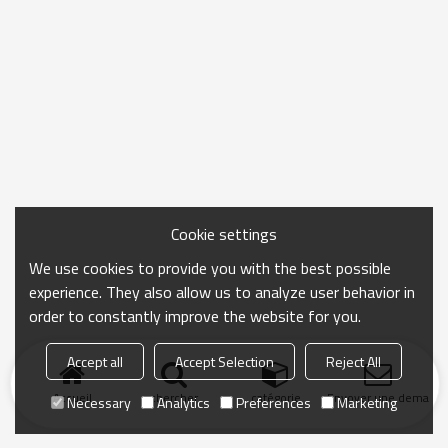
Cookie settings
We use cookies to provide you with the best possible
experience. They also allow us to analyze user behavior in
order to constantly improve the website for you.
Accept all
Accept Selection
Reject All
Accueil
chercher
catégorie
Envoyer une demand
Necessary
Analytics
Preferences
Marketing