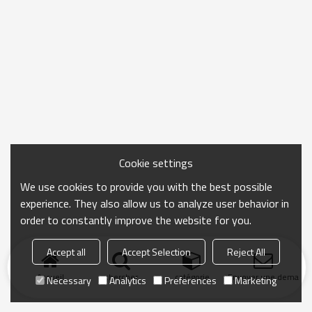
Cookie settings
We use cookies to provide you with the best possible
experience. They also allow us to analyze user behavior in
order to constantly improve the website for you.
Accept all
Accept Selection
Reject All
Accueil
chercher
catégorie
Envoyer une demand
Necessary
Analytics
Preferences
Marketing