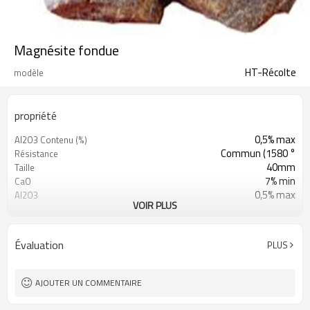
Magnésite fondue
HT-Récolte
modèle
propriété
0,5% max
Al2O3 Contenu (%)
Commun (1580 °
Résistance
40mm
Taille
7% min
CaO
0,5% max
Al2O3
VOIR PLUS
65%
Contenu
6% min
SiO2
1 minute
Fe2O3
Évaluation
PLUS
AJOUTER UN COMMENTAIRE