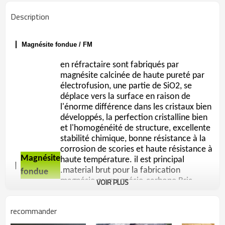
Description
Magnésite fondue / FM
en réfractaire sont fabriqués par
magnésite calcinée de haute pureté par
électrofusion, une partie de SiO2, se
déplace vers la surface en raison de
l'énorme différence dans les cristaux bien
développés, la perfection cristalline bien
et l'homogénéité de structure, excellente
stabilité chimique, bonne résistance à la
corrosion de scories et haute résistance à
Magnésite
haute température. il est principal
.material brut pour la fabrication
fondue
magnésie ou magnésie-carbone Bric
VOIR PLUS
réfractaires.Les fabricants sont
principalement utilisés dans la chambre
recommander
régénérative dans le four à grande échelle
de verre par méthode flottante, four