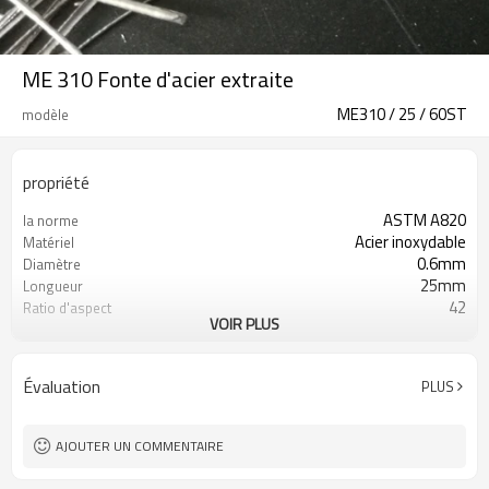
ME 310 Fonte d'acier extraite
ME310 / 25 / 60ST
modèle
propriété
ASTM A820
la norme
Acier inoxydable
Matériel
0.6mm
Diamètre
25mm
Longueur
42
Ratio d'aspect
VOIR PLUS
Tout droit
Forme
Croissant
La Coupe transversale
Bleu gris
Surface
Évaluation
PLUS
AJOUTER UN COMMENTAIRE