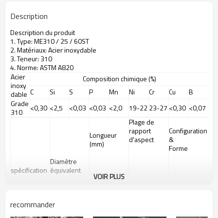
Description
Description du produit
1. Type: ME310 / 25 / 60ST
2. Matériaux: Acier inoxydable
3. Teneur: 310
4. Norme: ASTM A820
Acier
Composition chimique (%)
inoxy
C
Si
S
P
Mn
Ni
Cr
Cu
B
dable
Grade
<0,30
<2,5
<0,03
<0,03
<2,0
19-22
23-27
<0,30
<0,07
310
Plage de
rapport
Configuration
Longueur
d'aspect
&
(mm)
Forme
Diamètre
spécification
équivalent
VOIR PLUS
(mm)
recommander