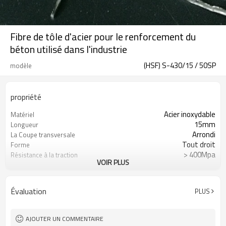
Fibre de tôle d'acier pour le renforcement du
béton utilisé dans l'industrie
(HSF) S-430/15 / 50SP
modèle
propriété
Acier inoxydable
Matériel
15mm
Longueur
Arrondi
La Coupe transversale
Tout droit
Forme
> 400Mpa
Résistance à la traction
VOIR PLUS
0.5mm
Diamètre
ASTM A820
la norme
30
Ratio d'aspect
Évaluation
PLUS
ASTM A820
la norme
AJOUTER UN COMMENTAIRE