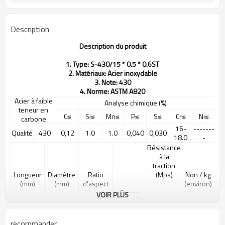
Description
Description du produit
1. Type: S-430/15 * 0.5 * 0.6ST
2. Matériaux: Acier inoxydable
3. Note: 430
4. Norme: ASTM A820
Acier à faible
Analyse chimique (%)
teneur en
C≤
Si≤
Mn≤
P≤
S≤
Cr≤
Ni≤
carbone
16-
-------
Qualité
430
0,12
1.0
1.0
0,040
0,030
18.0
-
Résistance
à la
traction
Longueur
Diamètre
Ratio
(Mpa)
Non / kg
(mm)
(mm)
d'aspect
(environ)
Forme
VOIR PLUS
recommander