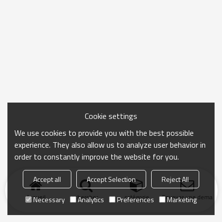
Cookie settings
We use cookies to provide you with the best possible
experience. They also allow us to analyze user behavior in
order to constantly improve the website for you.
Accept all
Accept Selection
Reject All
Accueil
chercher
catégorie
Envoyer une demand
Necessary
Analytics
Preferences
Marketing