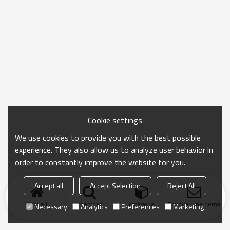
Cookie settings
We use cookies to provide you with the best possible
experience. They also allow us to analyze user behavior in
order to constantly improve the website for you.
Accept all
Accept Selection
Reject All
Accueil
chercher
catégorie
Envoyer une demand
Necessary
Analytics
Preferences
Marketing