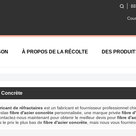
Cour
SON
À PROPOS DE LA RÉCOLTE
DES PRODUIT
TACTEZ NOUS
r Concrète
cant de réfractaires
est un fabricant et fournisseur professionnel ch
eslae
fibre d'acier concrète
personnalisée, une marque privée
fibre d
contactez-nous maintenant pour obtenir le meilleur devis pour
fibre d'a
le prix le plus bas de
fibre d'acier concrète
, mais nous vous fourniro
liste