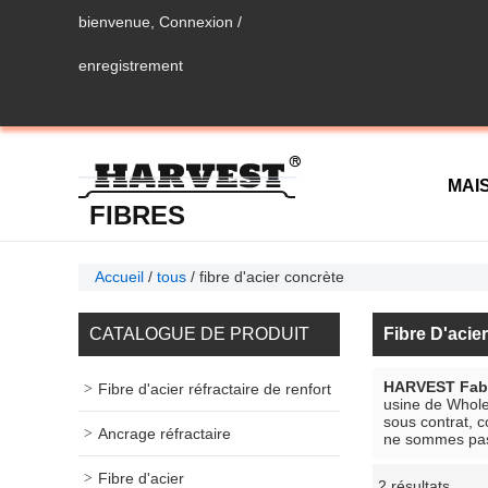
bienvenue,
Connexion
/
enregistrement
MAI
FIBRES
MÉTALLIQUES
Accueil
/
tous
/
fibre d'acier concrète
CON
CATALOGUE DE PRODUIT
Fibre D'acie
HARVEST Fabri
Fibre d'acier réfractaire de renfort
usine de Whol
sous contrat, 
Ancrage réfractaire
ne sommes pas 
Fibre d'acier
2 résultats