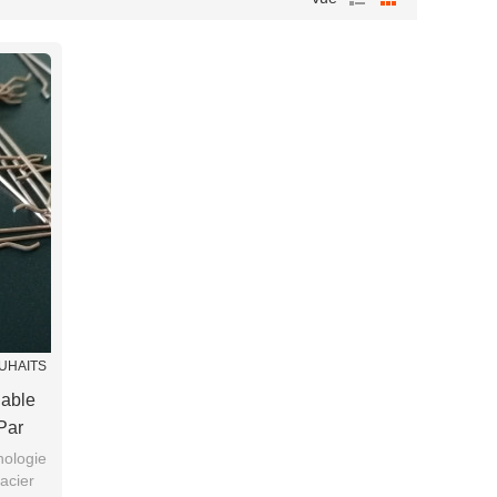
OUHAITS
dable
Par
nologie
'acier