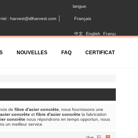
langue:
riel : harvest@dlharvest.com
Français
中文
English
Français
日本語
S
NOUVELLES
FAQ
CERTIFICAT
inois de
fibre d'acier concrète
, nous fournissons une
'acier concrète
et
fibre d'acier concrète
la fabrication
cier concrète
nous répondrons en temps opportun, nous
ns un meilleur service.
Vue