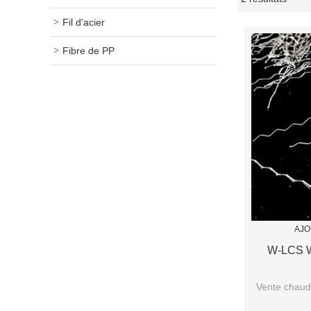
vitrine
Fil d'acier
Fibre de PP
AJO
W-LCS W
Vente chaud