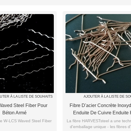
UTER À LA LISTE DE SOUHAITS
AJOUTER À LA LISTE DE S
aved Steel Fiber Pour
Fibre D'acier Concrète Inoxy
Béton Armé
Enduite De Cuivre Enduite 
Extrémité
e W-LCS Waved Steel Fiber
La fibre HARVESTsteel a une tech
d'emballage unique - les fibres d