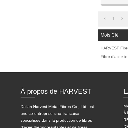
1
Mots Clé
HARVEST Fibre 
Fibre d'acier i
À propos de HARVEST
L
M
Dalian Harvest Metal Fibres Co., Ltd. est
À
une co-entreprise sino-française
R
spécialisée dans la production de fibres
D
d'acier thermorésistantes et de fibres