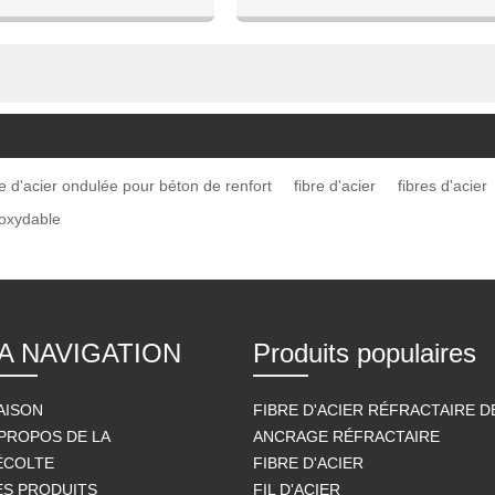
sont alignées dans un carto
1. Cartons + palet
d'acier ondulée pour béton de renfort
fibre d'acier
fibres d'acier
noxydable
A NAVIGATION
Produits populaires
AISON
FIBRE D'ACIER RÉFRACTAIRE 
 PROPOS DE LA
ANCRAGE RÉFRACTAIRE
ÉCOLTE
FIBRE D'ACIER
ES PRODUITS
FIL D'ACIER