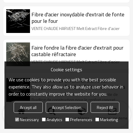
Fibre d'acier inoxydable d'extrait de fonte
pour le four
VENTE CHAUDE HARVEST Melt Extract Fibre d'acier
Faire fondre la fibre d'acier d'extrait pour
castable réfractaire
VENTE CHAUDE HARVEST Melt Extract Fibre d'acier
Cookie settings
We use cookies to provide you with the best possible
Construire fusion extraire en acier
inoxydable renforcé de fibres réfractaires
experience. They also allow us to analyze user behavior in
order to constantly improve the website for you.
Fibre matérielle collée matérielle accrochante de
Buidling de construction pour le renfort concret
Accept all
Accept Selection
Reject All
Accueil
chercher
catégorie
Envoyer une demand
Necessary
Analytics
Preferences
Marketing