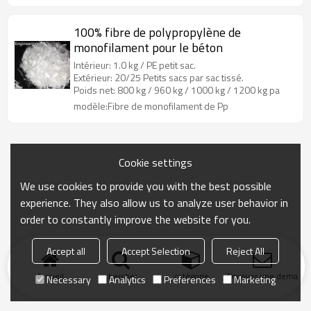
100% fibre de polypropylène de
monofilament pour le béton
Intérieur: 1.0 kg / PE petit sac.
Extérieur: 20/25 Petits sacs par sac tissé.
Poids net: 800 kg / 960 kg / 1000 kg / 1200 kg pa
modèle:Fibre de monofilament de Pp
Cookie settings
We use cookies to provide you with the best possible
experience. They also allow us to analyze user behavior in
order to constantly improve the website for you.
Accept all
Accept Selection
Reject All
Accueil
chercher
catégorie
Envoyer une demand
Necessary
Analytics
Preferences
Marketing