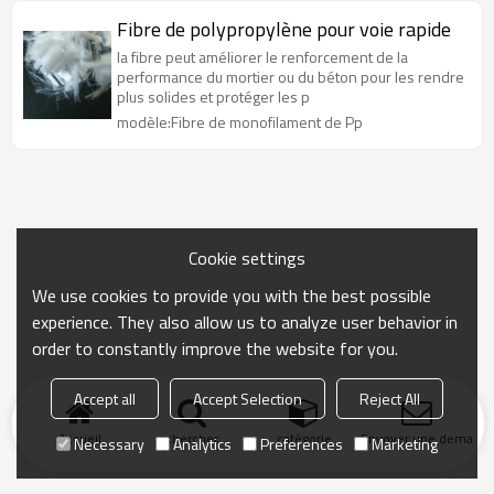
Fibre de polypropylène pour voie rapide
la fibre peut améliorer le renforcement de la
performance du mortier ou du béton pour les rendre
plus solides et protéger les p
modèle:Fibre de monofilament de Pp
Cookie settings
We use cookies to provide you with the best possible
experience. They also allow us to analyze user behavior in
order to constantly improve the website for you.
Accept all
Accept Selection
Reject All
Accueil
chercher
catégorie
Envoyer une demand
Necessary
Analytics
Preferences
Marketing