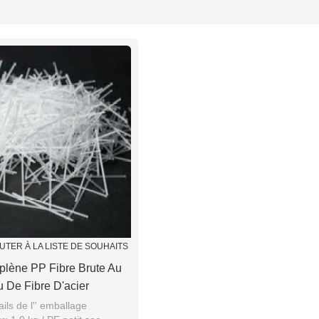
liste
UTER À LA LISTE DE SOUHAITS
plène PP Fibre Brute Au
u De Fibre D'acier
ails de l'' emballage