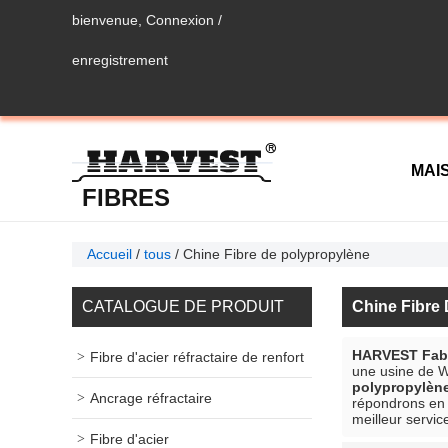
bienvenue,
Connexion
/
enregistrement
MAI
FIBRES
MÉTALLIQUES
Accueil
/
tous
/
Chine Fibre de polypropylène
CON
CATALOGUE DE PRODUIT
Chine Fibre
HARVEST Fabri
Fibre d'acier réfractaire de renfort
une usine de 
polypropylèn
Ancrage réfractaire
répondrons en 
meilleur servic
Fibre d'acier