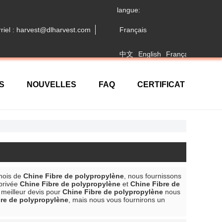
langue:
riel : harvest@dlharvest.com
Français
中文
English
Français
日本語
S
NOUVELLES
FAQ
CERTIFICAT
inois de
Chine Fibre de polypropylène
, nous fournissons
privée
Chine Fibre de polypropylène
et
Chine Fibre de
 meilleur devis pour
Chine Fibre de polypropylène
nous
bre de polypropylène
, mais nous vous fournirons un