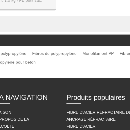
r: 1.0 kg / PE petit sac.
/25 Petits sacs par sac tissé.
 polypropylène
Fibres de polypropylène
Monofilament PP
Fibre
ropylène pour béton
A NAVIGATION
Produits populaires
AISON
FIBRE D'ACIER RÉFRACTAIRE 
 PROPOS DE LA
ANCRAGE RÉFRACTAIRE
ÉCOLTE
FIBRE D'ACIER