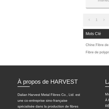
Intérieu
Extérieur: 20
1
Mots Clé
Chine Fibre de
Fibre de polyp
À propos de HARVEST
L
M
Dalian Harvest Metal Fibres Co., Ltd. est
À
une co-entreprise sino-française
R
spécialisée dans la production de fibres