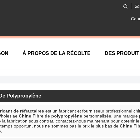
Cour
SON
À PROPOS DE LA RÉCOLTE
DES PRODUIT
TACTEZ NOUS
 De Polypropylène
cant de réfractaires
est un fabricant et fournisseur professionnel ch
Wholeslae
Chine Fibre de polypropylène
personnalisée, une marque 
e
la fabrication sous contrat, contactez-nous maintenant pour obtenir le
temps opportun, nous ne sommes pas le prix le plus bas de
Chine Fi
e.