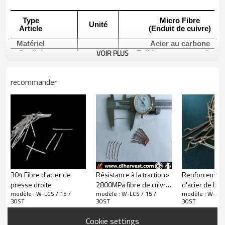
Type
Micro Fibre
Unité
Article
(Enduit de cuivre)
Matériel
Acier au carbone
VOIR PLUS
Qualité
Faible teneur en carbone
6-20
Longueur
mm
(Sur demande des clients
recommander
0,18-0,35
Diamètre
mm
(Sur demande des clients
Tout droit
Forme
(Sur demande des clients
Ratio d'aspect
34-78
istance à la traction
Mpa
2850
la norme
ASTM A820
304 Fibre d'acier de
Résistance à la traction>
Renforcement 
presse droite
2800MPa fibre de cuivre
d'acier de bét
modèle : W-LCS / 15 /
modèle : W-LCS / 15 /
modèle : W-LCS 
Micro-enduit
propriétés du
Utilisation de la méthode
30ST
30ST
30ST
de constructi
Cookie settings
Taux de mélange: