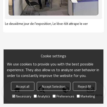
Le deuxième jour de l'exposition, Le lève-tôt attrape le ver
Cookie settings
We use cookies to provide you with the best possible
experience. They also allow us to analyze user behavior in
order to constantly improve the website for you.
Accept all
Accept Selection
Reject All
Accueil
chercher
catégorie
Envoyer une demand
Necessary
Analytics
Preferences
Marketing